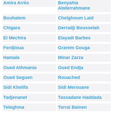
Amira Arrès
Benyahia
Abderrahmane
Bouhatem
Chelghoum Laid
Chigara
Derradji Bousselah
El Mechira
Elayadi Barbes
Ferdjioua
Grarem Gouga
Hamala
Minar Zarza
Oued Athmania
Oued Endja
Oued Seguen
Rouached
Sidi Khelifa
Sidi Merouane
Tadjenanet
Tassadane Haddada
Teleghma
Terrai Bainen