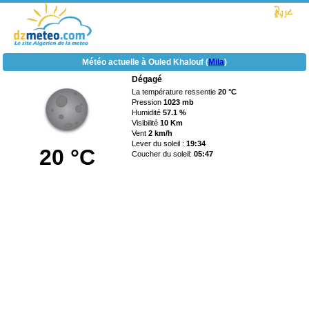
Météo actuelle à Ouled Khalouf (
Mila
)
Dégagé
La température ressentie
20 °C
Pression
1023 mb
Humidité
57.1 %
Visibilité
10 Km
Vent
2 km/h
Lever du soleil :
19:34
20 °C
Coucher du soleil:
05:47