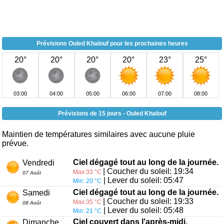
Prévisions Ouled Khalouf pour les prochaines heures
20°
20°
20°
20°
23°
25°
03:00
04:00
05:00
06:00
07:00
08:00
Prévisions de 15 jours - Ouled Khalouf
Maintien de températures similaires avec aucune pluie
prévue.
Ciel dégagé tout au long de la journée.
Vendredi
| Coucher du soleil: 19:34
Max:33 °C
07 Août
| Lever du soleil: 05:47
Min: 20 °C
Ciel dégagé tout au long de la journée.
Samedi
| Coucher du soleil: 19:33
Max:35 °C
08 Août
| Lever du soleil: 05:48
Min: 21 °C
Ciel couvert dans l'après-midi.
Dimanche