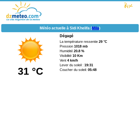
Météo actuelle à Sidi Khelifa (
Mila
)
Dégagé
La température ressentie
29 °C
Pression
1018 mb
Humidité
20.8 %
Visibilité
10 Km
Vent
4 km/h
Lever du soleil :
19:31
31 °C
Coucher du soleil:
05:48