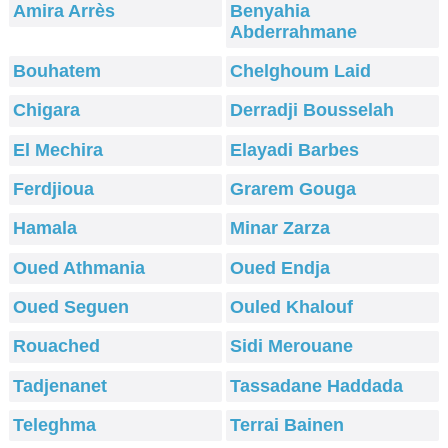
Amira Arrès
Benyahia
Abderrahmane
Bouhatem
Chelghoum Laid
Chigara
Derradji Bousselah
El Mechira
Elayadi Barbes
Ferdjioua
Grarem Gouga
Hamala
Minar Zarza
Oued Athmania
Oued Endja
Oued Seguen
Ouled Khalouf
Rouached
Sidi Merouane
Tadjenanet
Tassadane Haddada
Teleghma
Terrai Bainen