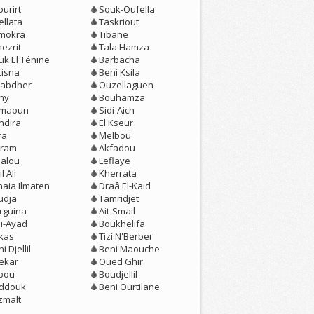
urirt
Souk-Oufella
ellata
Taskriout
mokra
Tibane
ezrit
Tala Hamza
uk El Ténine
Barbacha
cisna
Beni Ksila
nabdher
Ouzellaguen
chy
Bouhamza
maoun
Sidi-Aich
ndira
El Kseur
ra
Melbou
hram
Akfadou
alou
Leflaye
l Ali
Kherrata
naia Ilmaten
Draâ El-Kaid
udja
Tamridjet
rguina
Ait-Smail
di-Ayad
Boukhelifa
kas
Tizi N'Berber
i Djellil
Beni Maouche
ekar
Oued Ghir
bou
Boudjellil
ddouk
Beni Ourtilane
zmalt