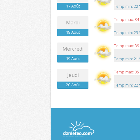
17 Août
Temp min: 22
Temp max: 34
Mardi
18 Août
Temp min: 23
Temp max: 39
Mercredi
19 Août
Temp min: 21
Temp max: 35
Jeudi
20 Août
Temp min: 22