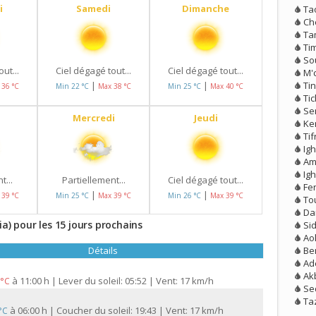
i
Samedi
Dimanche
Tao
Ch
Ta
Tim
So
ut...
Ciel dégagé tout...
Ciel dégagé tout...
M'
Ti
|
|
 36 °C
Min 22 °C
Max 38 °C
Min 25 °C
Max 40 °C
Ti
Se
Mercredi
Jeudi
Ke
Tif
Ig
Am
Ighi
t...
Partiellement...
Ciel dégagé tout...
Fe
|
|
 39 °C
Min 25 °C
Max 39 °C
Min 26 °C
Max 39 °C
To
Da
ia) pour les 15 jours prochains
Si
Ao
Ben
Détails
Ad
Ak
à
11:00 h | Lever du soleil: 05:52 | Vent: 17 km/h
 °C
Se
Ta
à
06:00 h | Coucher du soleil: 19:43 | Vent: 17 km/h
 °C