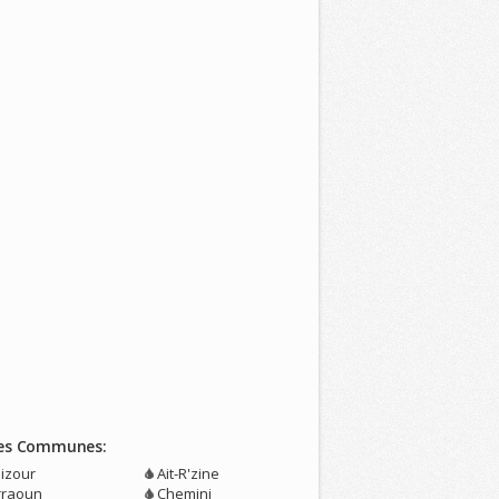
es Communes:
izour
Ait-R'zine
rraoun
Chemini