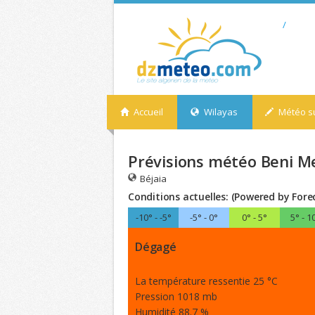
/
Accueil
Wilayas
Météo su
Prévisions météo Beni Mel
Béjaia
Conditions actuelles: (Powered by Fore
-10° - -5°
-5° - 0°
0° - 5°
5° - 1
Dégagé
La température ressentie 25 °C
Pression 1018 mb
Humidité 88.7 %