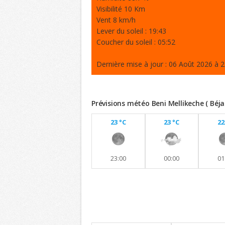
Visibilité 10 Km
Vent 8 km/h
Lever du soleil : 19:43
Coucher du soleil : 05:52
Dernière mise à jour : 06 Août 2026 à 2
Prévisions météo Beni Mellikeche ( Béja
23 °C
23 °C
22
23:00
00:00
01
Previsions 8 jours
Maintien de températures similaires a