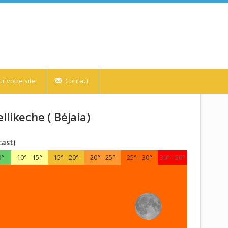
r votre site
Contact
likeche ( Béjaia)
cast)
0°
10° - 15°
15° - 20°
20° - 25°
25° - 30°
30° - 50°