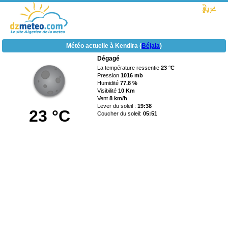
Météo actuelle à Kendira (
Béjaia
)
Dégagé
La température ressentie
23 °C
Pression
1016 mb
Humidité
77.8 %
Visibilité
10 Km
Vent
8 km/h
Lever du soleil :
19:38
23 °C
Coucher du soleil:
05:51