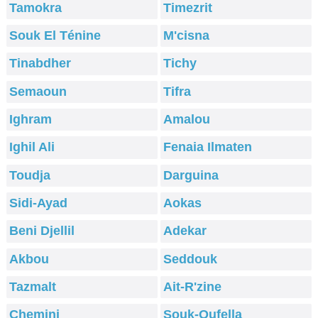
Tamokra
Timezrit
Souk El Ténine
M'cisna
Tinabdher
Tichy
Semaoun
Tifra
Ighram
Amalou
Ighil Ali
Fenaia Ilmaten
Toudja
Darguina
Sidi-Ayad
Aokas
Beni Djellil
Adekar
Akbou
Seddouk
Tazmalt
Ait-R'zine
Chemini
Souk-Oufella