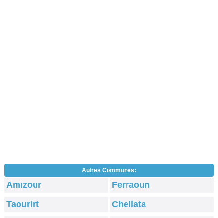
Autres Communes:
Amizour
Ferraoun
Taourirt
Chellata