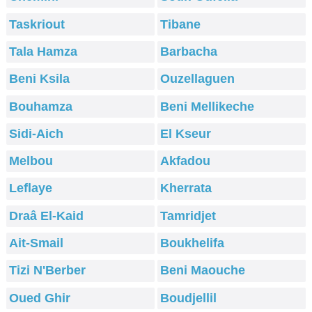
Taskriout
Tibane
Tala Hamza
Barbacha
Beni Ksila
Ouzellaguen
Bouhamza
Beni Mellikeche
Sidi-Aich
El Kseur
Melbou
Akfadou
Leflaye
Kherrata
Draâ El-Kaid
Tamridjet
Ait-Smail
Boukhelifa
Tizi N'Berber
Beni Maouche
Oued Ghir
Boudjellil