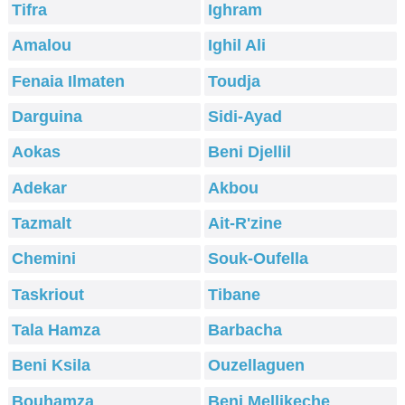
Tifra
Ighram
Amalou
Ighil Ali
Fenaia Ilmaten
Toudja
Darguina
Sidi-Ayad
Aokas
Beni Djellil
Adekar
Akbou
Tazmalt
Ait-R'zine
Chemini
Souk-Oufella
Taskriout
Tibane
Tala Hamza
Barbacha
Beni Ksila
Ouzellaguen
Bouhamza
Beni Mellikeche