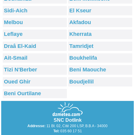
Sidi-Aich
El Kseur
Melbou
Akfadou
Leflaye
Kherrata
Draâ El-Kaid
Tamridjet
Ait-Smail
Boukhelifa
Tizi N'Berber
Beni Maouche
Oued Ghir
Boudjellil
Beni Ourtilane
SNC Dotlink
Addresse:
11 Bt. 02, Cité 200 LSP, B.B.A - 34000
Tel:
035 60 17 51