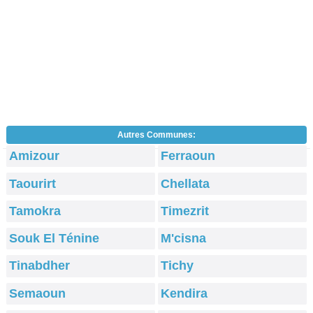
Autres Communes:
Amizour
Ferraoun
Taourirt
Chellata
Tamokra
Timezrit
Souk El Ténine
M'cisna
Tinabdher
Tichy
Semaoun
Kendira