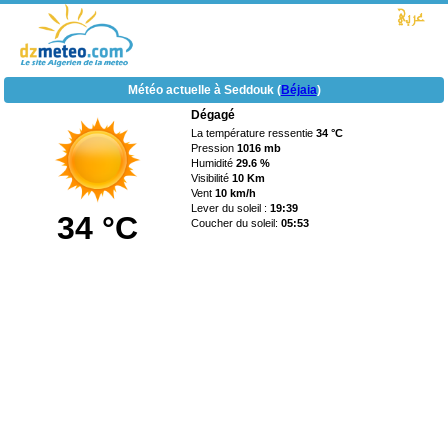
Météo actuelle à Seddouk (
Béjaia
)
Dégagé
La température ressentie
34 °C
Pression
1016 mb
Humidité
29.6 %
Visibilité
10 Km
Vent
10 km/h
Lever du soleil :
19:39
34 °C
Coucher du soleil:
05:53