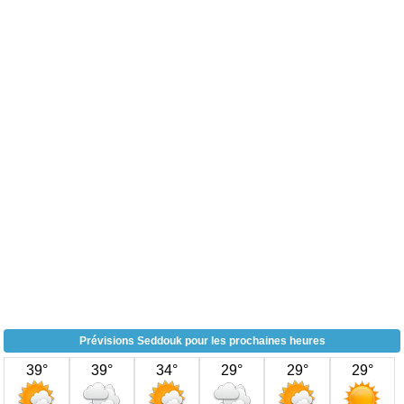
Prévisions Seddouk pour les prochaines heures
39°
39°
34°
29°
29°
29°