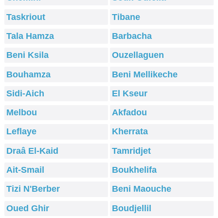
Taskriout
Tibane
Tala Hamza
Barbacha
Beni Ksila
Ouzellaguen
Bouhamza
Beni Mellikeche
Sidi-Aich
El Kseur
Melbou
Akfadou
Leflaye
Kherrata
Draâ El-Kaid
Tamridjet
Ait-Smail
Boukhelifa
Tizi N'Berber
Beni Maouche
Oued Ghir
Boudjellil