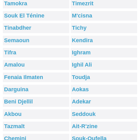
Tamokra
Timezrit
Souk El Ténine
M'cisna
Tinabdher
Tichy
Semaoun
Kendira
Tifra
Ighram
Amalou
Ighil Ali
Fenaia Ilmaten
Toudja
Darguina
Aokas
Beni Djellil
Adekar
Akbou
Seddouk
Tazmalt
Ait-R'zine
Chemini
Souk-Oufella