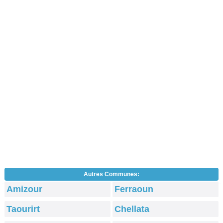
Autres Communes:
Amizour
Ferraoun
Taourirt
Chellata