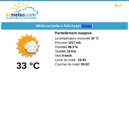
Météo actuelle à Sidi-Ayad (
Béjaia
)
Partiellement nuageux
La température ressentie
35 °C
Pression
1017 mb
Humidité
48.3 %
Visibilité
10 Km
Vent
9 km/h
Lever du soleil :
19:40
33 °C
Coucher du soleil:
05:52