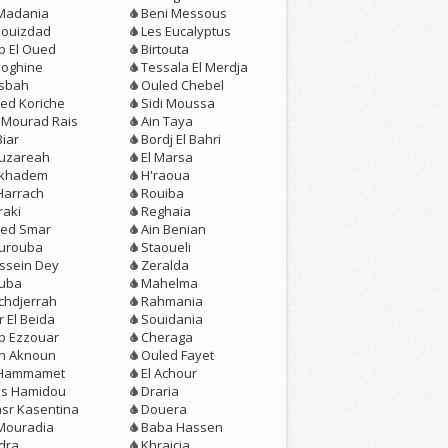
 Madania
Beni Messous
louizdad
Les Eucalyptus
b El Oued
Birtouta
loghine
Tessala El Merdja
sbah
Ouled Chebel
ed Koriche
Sidi Moussa
r Mourad Rais
Ain Taya
Biar
Bordj El Bahri
uzareah
El Marsa
rkhadem
H'raoua
 Harrach
Rouiba
raki
Reghaia
ed Smar
Ain Benian
urouba
Staoueli
ssein Dey
Zeralda
uba
Mahelma
chdjerrah
Rahmania
 El Beida
Souidania
b Ezzouar
Cheraga
n Aknoun
Ouled Fayet
 Hammamet
El Achour
is Hamidou
Draria
asr Kasentina
Douera
 Mouradia
Baba Hassen
dra
Khraicia