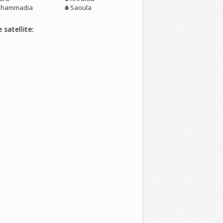
hammadia
Saoula
 satellite: