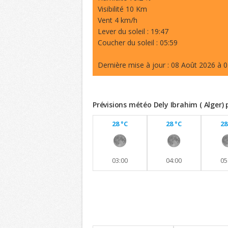
Visibilité 10 Km
Vent 4 km/h
Lever du soleil : 19:47
Coucher du soleil : 05:59
Dernière mise à jour : 08 Août 2026 à 0
Prévisions météo Dely Ibrahim ( Alger)
28 °C
28 °C
28
03:00
04:00
05
Previsions 8 jours
Maintien de températures similaires a