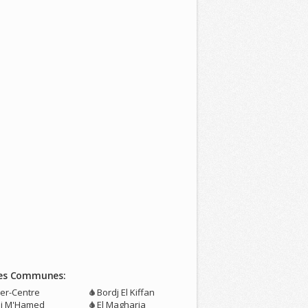
es Communes:
ger-Centre
Bordj El Kiffan
di M'Hamed
El Magharia