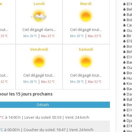
e
Lundi
Mardi
El
Be
Ba
Bo
Ca
ut...
Ciel dégagé dans...
Ciel dégagé tout...
Ou
Bi
|
|
 33 °C
Min 29 °C
Max 33 °C
Min 29 °C
Max 33 °C
El 
Bo
Vendredi
Samedi
Bi
El
Ba
Ou
Bo
ut...
Ciel dégagé tout...
Ciel dégagé tout...
Hu
|
|
 32 °C
Min 28 °C
Max 32 °C
Min 28 °C
Max 32 °C
Ko
Ba
pour les 15 jours prochains
Dar
Ba
Be
Détails
El
Ra
à
14:00 h | Lever du soleil: 05:59 | Vent: 24 km/h
 °C
Dj
El
à
00:00 h | Coucher du soleil: 19:47 | Vent: 24 km/h
 °C
Hy