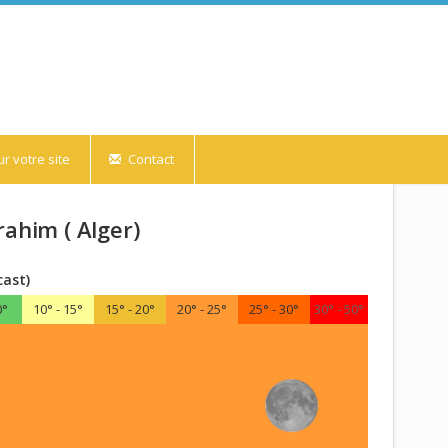
r votre site
Contact
rahim ( Alger)
cast)
0°
10° - 15°
15° - 20°
20° - 25°
25° - 30°
30° - 50°