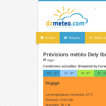
/
Accueil
Wilayas
Météo su
Prévisions météo Dely Ib
Alger
Conditions actuelles: (Powered by Fore
-10° - -5°
-5° - 0°
0° - 5°
5° - 1
Dégagé
La température ressentie 23 °C
Pression 1016 mb
Humidité 78.2 %