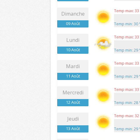
Temp max: 33
Dimanche
09 Août
Temp min: 30
Temp max: 33
Lundi
10 Août
Temp min: 29
Temp max: 33
Mardi
11 Août
Temp min: 29
Temp max: 33
Mercredi
12 Août
Temp min: 28
Temp max: 32
Jeudi
13 Août
Temp min: 29