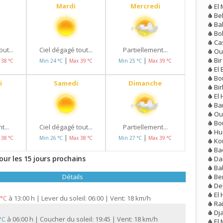
Mardi
Mercredi
El
Be
Ba
Bo
Ca
ut...
Ciel dégagé tout...
Partiellement...
Ou
Bi
|
|
 38 °C
Min 24 °C
Max 39 °C
Min 25 °C
Max 39 °C
El 
Bo
i
Samedi
Dimanche
Bi
El
Ba
Ou
Bo
t...
Ciel dégagé tout...
Partiellement...
Hu
|
|
 38 °C
Min 26 °C
Max 38 °C
Min 27 °C
Max 39 °C
Ko
Ba
our les 15 jours prochains
Dar
Ba
Be
Détails
De
El
à
13:00 h | Lever du soleil: 06:00 | Vent: 18 km/h
 °C
Ra
Dj
à
06:00 h | Coucher du soleil: 19:45 | Vent: 18 km/h
 °C
El