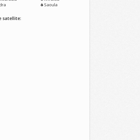
dra
Saoula
 satellite: