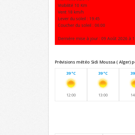
Visibilité 10 Km
Vent 18 km/h
Lever du soleil : 19:45
Coucher du soleil : 06:00
Dernière mise à jour : 09 Août 2026 à 1
Prévisions météo Sidi Moussa ( Alger) 
39 °C
39 °C
39
12:00
13:00
14
Previsions 8 jours
Maintien de températures similaires a