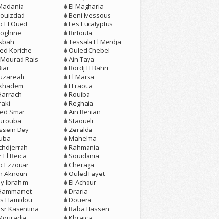
 Madania
El Magharia
louizdad
Beni Messous
b El Oued
Les Eucalyptus
loghine
Birtouta
sbah
Tessala El Merdja
ed Koriche
Ouled Chebel
r Mourad Rais
Ain Taya
Biar
Bordj El Bahri
uzareah
El Marsa
rkhadem
H'raoua
 Harrach
Rouiba
raki
Reghaia
ed Smar
Ain Benian
urouba
Staoueli
ssein Dey
Zeralda
uba
Mahelma
chdjerrah
Rahmania
 El Beida
Souidania
b Ezzouar
Cheraga
n Aknoun
Ouled Fayet
ly Ibrahim
El Achour
 Hammamet
Draria
is Hamidou
Douera
asr Kasentina
Baba Hassen
 Mouradia
Khraicia