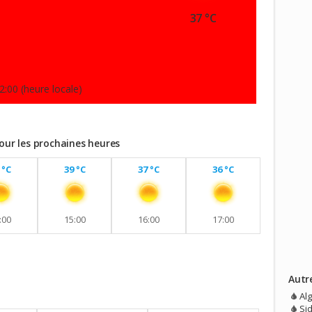
37 °C
2:00 (heure locale)
pour les prochaines heures
 °C
39 °C
37 °C
36 °C
:00
15:00
16:00
17:00
Autr
vec aucune pluie prévue.
Al
Si