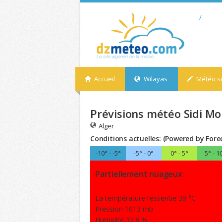
/
Accueil
Wilayas
Météo su
Prévisions météo Sidi Mou
Alger
Conditions actuelles: (Powered by Fore
-10° - -5°
-5° - 0°
0° - 5°
5° - 1
Partiellement nuageux
La température ressentie 39 °C
Pression 1013 mb
Humidité 32.8 %