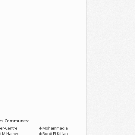
es Communes:
ger-Centre
Mohammadia
di M'Hamed
Bordj El Kiffan