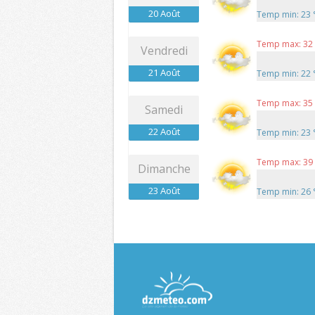
20 Août
Temp min: 23
Temp max: 32
Vendredi
21 Août
Temp min: 22
Temp max: 35
Samedi
22 Août
Temp min: 23
Temp max: 39
Dimanche
23 Août
Temp min: 26