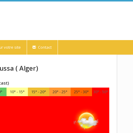
r votre site
Contact
ssa ( Alger)
cast)
0°
10° - 15°
15° - 20°
20° - 25°
25° - 30°
30° - 50°