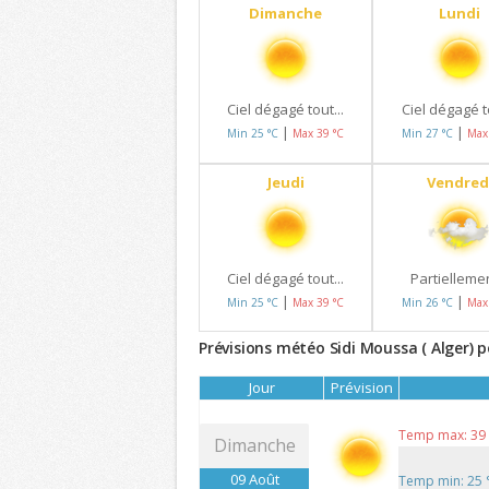
Dimanche
Lundi
Ciel dégagé tout...
Ciel dégagé to
|
|
Min 25 °C
Max 39 °C
Min 27 °C
Max
Jeudi
Vendred
Ciel dégagé tout...
Partiellemen
|
|
Min 25 °C
Max 39 °C
Min 26 °C
Max
Prévisions météo Sidi Moussa ( Alger) p
Jour
Prévision
Temp max: 39
Dimanche
09 Août
Temp min: 25