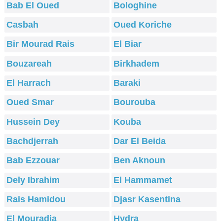
Bab El Oued
Bologhine
Casbah
Oued Koriche
Bir Mourad Rais
El Biar
Bouzareah
Birkhadem
El Harrach
Baraki
Oued Smar
Bourouba
Hussein Dey
Kouba
Bachdjerrah
Dar El Beida
Bab Ezzouar
Ben Aknoun
Dely Ibrahim
El Hammamet
Rais Hamidou
Djasr Kasentina
El Mouradia
Hydra