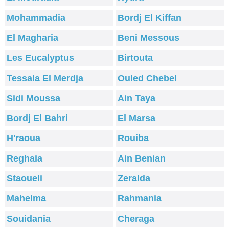
Mohammadia
Bordj El Kiffan
El Magharia
Beni Messous
Les Eucalyptus
Birtouta
Tessala El Merdja
Ouled Chebel
Sidi Moussa
Ain Taya
Bordj El Bahri
El Marsa
H'raoua
Rouiba
Reghaia
Ain Benian
Staoueli
Zeralda
Mahelma
Rahmania
Souidania
Cheraga