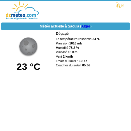
Météo actuelle à Saoula (
Alger
)
Dégagé
La température ressentie
23 °C
Pression
1016 mb
Humidité
78.2 %
Visibilité
10 Km
Vent
2 km/h
Lever du soleil :
19:47
23 °C
Coucher du soleil:
05:59