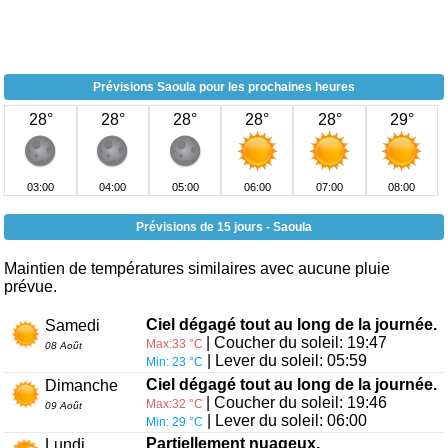
Prévisions Saoula pour les prochaines heures
28°
28°
28°
28°
28°
29°
03:00
04:00
05:00
06:00
07:00
08:00
Prévisions de 15 jours - Saoula
Maintien de températures similaires avec aucune pluie
prévue.
Ciel dégagé tout au long de la journée.
Samedi
| Coucher du soleil: 19:47
Max:33 °C
08 Août
| Lever du soleil: 05:59
Min: 23 °C
Ciel dégagé tout au long de la journée.
Dimanche
| Coucher du soleil: 19:46
Max:32 °C
09 Août
| Lever du soleil: 06:00
Min: 29 °C
Partiellement nuageux.
Lundi