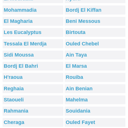
Mohammadia
Bordj El Kiffan
El Magharia
Beni Messous
Les Eucalyptus
Birtouta
Tessala El Merdja
Ouled Chebel
Sidi Moussa
Ain Taya
Bordj El Bahri
El Marsa
H'raoua
Rouiba
Reghaia
Ain Benian
Staoueli
Mahelma
Rahmania
Souidania
Cheraga
Ouled Fayet