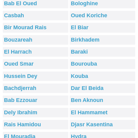
Bab El Oued
Bologhine
Casbah
Oued Koriche
Bir Mourad Rais
El Biar
Bouzareah
Birkhadem
El Harrach
Baraki
Oued Smar
Bourouba
Hussein Dey
Kouba
Bachdjerrah
Dar El Beida
Bab Ezzouar
Ben Aknoun
Dely Ibrahim
El Hammamet
Rais Hamidou
Djasr Kasentina
El Mouradia
Hydra