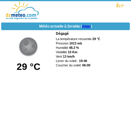
Météo actuelle à Zeralda (
Alger
)
Dégagé
La température ressentie
29 °C
Pression
1013 mb
Humidité
48.3 %
Visibilité
10 Km
Vent
13 km/h
Lever du soleil :
19:46
29 °C
Coucher du soleil:
06:00