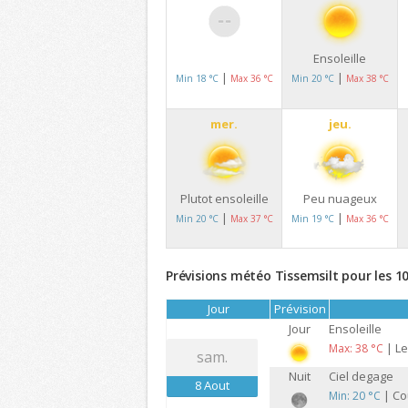
Ensoleille
|
|
Min 18 °C
Max 36 °C
Min 20 °C
Max 38 °C
mer.
jeu.
Plutot ensoleille
Peu nuageux
|
|
Min 20 °C
Max 37 °C
Min 19 °C
Max 36 °C
Prévisions météo Tissemsilt pour les 1
Jour
Prévision
Jour
Ensoleille
| Le
Max: 38 °C
sam.
Nuit
Ciel degage
8 Aout
| Cou
Min: 20 °C