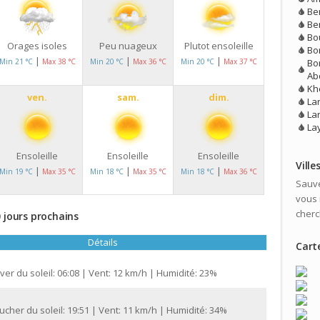
Be
Be
Bo
Orages isoles
Peu nuageux
Plutot ensoleille
Bo
|
|
|
Bor
Min 21 °C
Max 38 °C
Min 20 °C
Max 36 °C
Min 20 °C
Max 37 °C
Ab
Kh
ven.
sam.
dim.
La
La
La
Ensoleille
Ensoleille
Ensoleille
Ville
|
|
|
Min 19 °C
Max 35 °C
Min 18 °C
Max 35 °C
Min 18 °C
Max 36 °C
Sauve
vous 
cherc
0 jours prochains
Détails
Carte
ver du soleil: 06:08 | Vent: 12 km/h | Humidité: 23%
cher du soleil: 19:51 | Vent: 11 km/h | Humidité: 34%