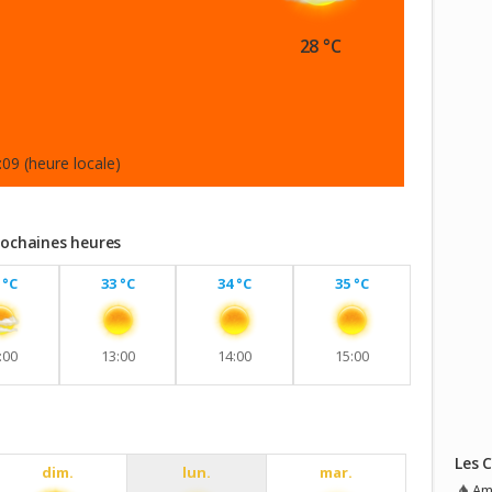
28 °C
:09 (heure locale)
rochaines heures
 °C
33 °C
34 °C
35 °C
:00
13:00
14:00
15:00
Les 
dim.
lun.
mar.
Am