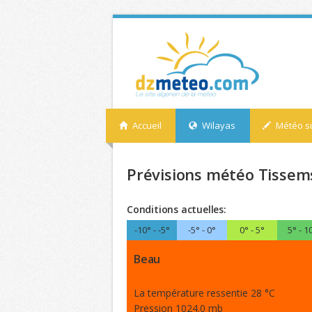
Accueil
Wilayas
Météo su
Prévisions météo Tissems
Conditions actuelles:
-10° - -5°
-5° - 0°
0° - 5°
5° - 1
Beau
La température ressentie 28 °C
Pression 1024.0 mb