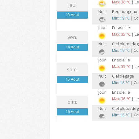
| Le
Max: 36 °C
jeu.
Nuit
Peu nuageux
13 Aout
| Cou
Min: 19 °C
Jour
Ensoleille
| Le
Max: 35 °C
ven.
Nuit
Ciel plutot de
14 Aout
| Cou
Min: 19 °C
Jour
Ensoleille
| Le
Max: 35 °C
sam.
Nuit
Ciel degage
15 Aout
| Cou
Min: 18 °C
Jour
Ensoleille
| Le
Max: 36 °C
dim.
Nuit
Ciel plutot de
16 Aout
| Cou
Min: 18 °C