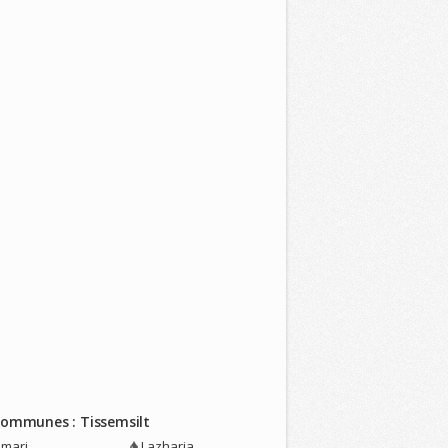
Communes : Tissemsilt
mari
Lazharia