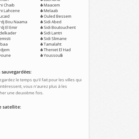
ni Chaib
Maacem
ni Lahcene
Melaab
ucaid
Ouled Bessem
rdj Bou Naama
Sidi Abed
dj El Emir
Sidi Boutouchent
delkader
Sidi Lantri
emisti
Sidi Slimane
rbaa
Tamalaht
rdjem
Theniet El Had
youne
Youssoufia
s sauvegardées:
gardez le temps qu'il fait pour les villes qui
intéressent, vous n'aurez plus à les
her une deuxième fois.
 satellite: