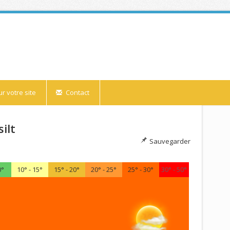
r votre site
Contact
ilt
Sauvegarder
0°
10° - 15°
15° - 20°
20° - 25°
25° - 30°
30° - 50°