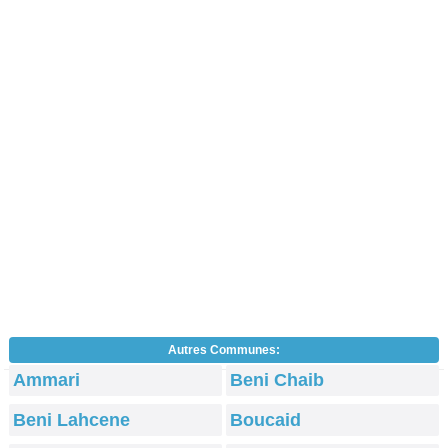
Autres Communes:
Ammari
Beni Chaib
Beni Lahcene
Boucaid