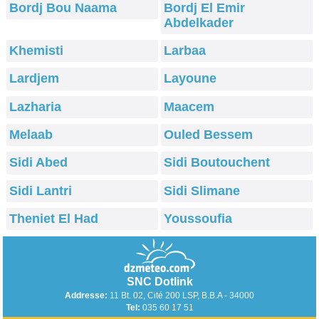
Bordj Bou Naama
Bordj El Emir
Abdelkader
Khemisti
Larbaa
Lardjem
Layoune
Lazharia
Maacem
Melaab
Ouled Bessem
Sidi Abed
Sidi Boutouchent
Sidi Lantri
Sidi Slimane
Theniet El Had
Youssoufia
SNC Dotlink
Addresse:
11 Bt. 02, Cité 200 LSP, B.B.A - 34000
Tel:
035 60 17 51