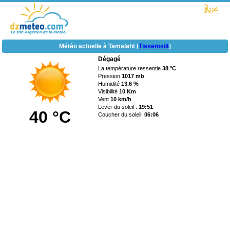
Météo actuelle à Tamalaht (
Tissemsilt
)
Dégagé
La température ressentie
38 °C
Pression
1017 mb
Humidité
13.6 %
Visibilité
10 Km
Vent
10 km/h
Lever du soleil :
19:51
40 °C
Coucher du soleil:
06:06