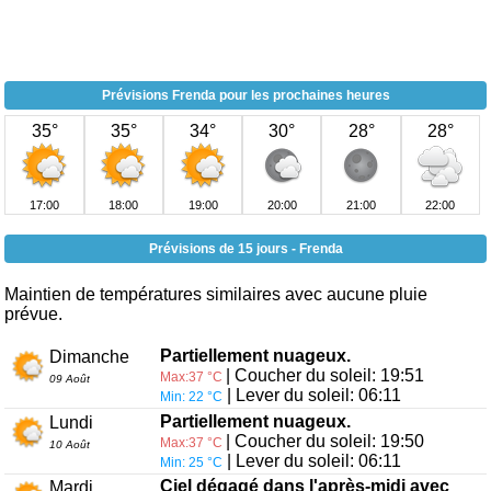
Prévisions Frenda pour les prochaines heures
35°
35°
34°
30°
28°
28°
17:00
18:00
19:00
20:00
21:00
22:00
Prévisions de 15 jours - Frenda
Maintien de températures similaires avec aucune pluie
prévue.
Partiellement nuageux.
Dimanche
| Coucher du soleil: 19:51
Max:37 °C
09 Août
| Lever du soleil: 06:11
Min: 22 °C
Partiellement nuageux.
Lundi
| Coucher du soleil: 19:50
Max:37 °C
10 Août
| Lever du soleil: 06:11
Min: 25 °C
Ciel dégagé dans l'après-midi avec
Mardi