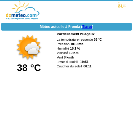
Météo actuelle à Frenda (
Tiaret
)
Partiellement nuageux
La température ressentie
36 °C
Pression
1019 mb
Humidité
15.1 %
Visibilité
10 Km
Vent
8 km/h
Lever du soleil :
19:51
38 °C
Coucher du soleil:
06:11