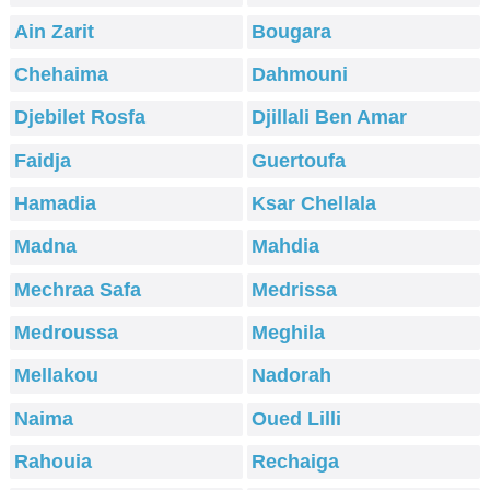
Ain Zarit
Bougara
Chehaima
Dahmouni
Djebilet Rosfa
Djillali Ben Amar
Faidja
Guertoufa
Hamadia
Ksar Chellala
Madna
Mahdia
Mechraa Safa
Medrissa
Medroussa
Meghila
Mellakou
Nadorah
Naima
Oued Lilli
Rahouia
Rechaiga