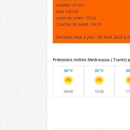
Visibilité 10 Km
Vent 4 km/h
Lever du soleil : 19:52
Coucher du soleil : 06:10
Dernière mise à jour : 08 Août 2026 à 0
Prévisions météo Medroussa ( Tiaret) p
30 °C
32 °C
33
09:00
10:00
11
Previsions 8 jours
Maintien de températures similaires av