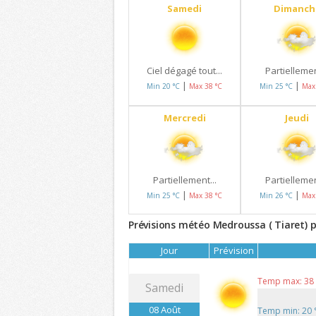
Samedi
Dimanch
Ciel dégagé tout...
Partiellemen
|
|
Min 20 °C
Max 38 °C
Min 25 °C
Max
Mercredi
Jeudi
Partiellement...
Partiellemen
|
|
Min 25 °C
Max 38 °C
Min 26 °C
Max
Prévisions météo Medroussa ( Tiaret) p
Jour
Prévision
Temp max: 38
Samedi
08 Août
Temp min: 20