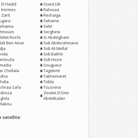
 El Hadid
Oued Lilli
n Kermes
Rahouia
 Zarit
Rechaiga
ugara
Sebaine
ehaima
Sebt
hmouni
Serghine
bilet Rosfa
Si Abdelghani
llali Ben Amar
Sidi Abderahmane
dja
Sidi Ali Mellal
enda
Sidi Bakhti
ertoufa
Sidi Hosni
madia
Sougueur
ar Chellala
Tagdemt
dna
Takhemaret
hdia
Tidda
chraa Safa
Tousnina
drissa
Zmalet El Emir
ghila
Abdelkader
llakou
 satellite: