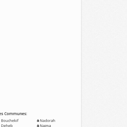
es Communes:
n Bouchekif
Nadorah
n Deheb
Naima