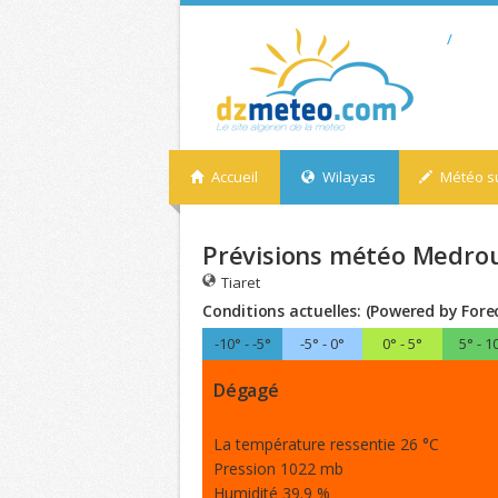
/
Accueil
Wilayas
Météo su
Prévisions météo Medrous
Tiaret
Conditions actuelles: (Powered by Fore
-10° - -5°
-5° - 0°
0° - 5°
5° - 1
Dégagé
La température ressentie 26 °C
Pression 1022 mb
Humidité 39.9 %