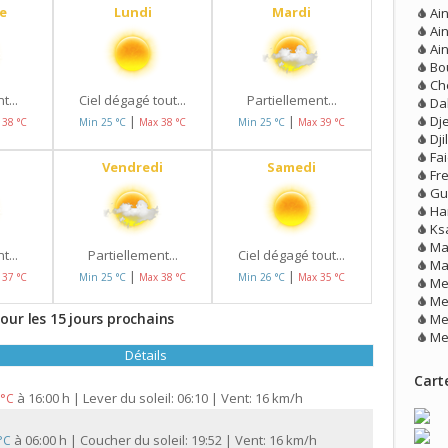
e
Lundi
Mardi
Ain
Ai
Ain
Bo
Ch
t...
Ciel dégagé tout...
Partiellement...
Da
Dje
|
|
 38 °C
Min 25 °C
Max 38 °C
Min 25 °C
Max 39 °C
Dji
Fai
Vendredi
Samedi
Fr
Gu
Ha
Ks
Ma
t...
Partiellement...
Ciel dégagé tout...
Ma
|
|
 37 °C
Min 25 °C
Max 38 °C
Min 26 °C
Max 35 °C
Me
Me
our les 15 jours prochains
Me
Me
Détails
Carte
à
16:00 h | Lever du soleil: 06:10 | Vent: 16 km/h
 °C
à
06:00 h | Coucher du soleil: 19:52 | Vent: 16 km/h
 °C