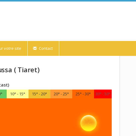
r votre site
Contact
sa ( Tiaret)
cast)
0°
10° - 15°
15° - 20°
20° - 25°
25° - 30°
30° - 50°