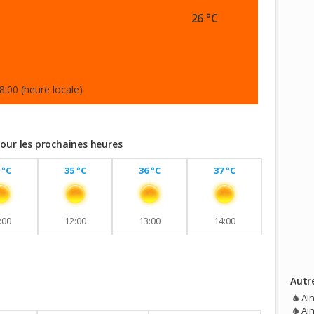
26 °C
8:00 (heure locale)
our les prochaines heures
 °C
35 °C
36 °C
37 °C
:00
12:00
13:00
14:00
Autr
ec probabilité de pluie demain & lundi.
Ai
Ai