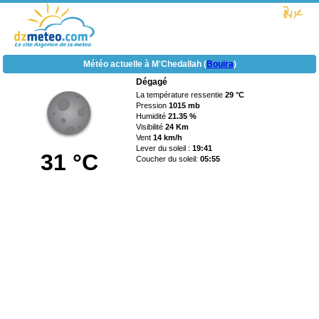
Météo actuelle à M'Chedallah (
Bouira
)
Dégagé
La température ressentie
29 °C
Pression
1015 mb
Humidité
21.35 %
Visibilité
24 Km
Vent
14 km/h
Lever du soleil :
19:41
31 °C
Coucher du soleil:
05:55