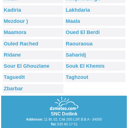
Kadiria
Lakhdaria
Mezdour )
Maala
Maamora
Oued El Berdi
Ouled Rached
Raouraoua
Ridane
Saharidj
Sour El Ghouzlane
Souk El Khemis
Taguedit
Taghzout
Zbarbar
SNC Dotlink
Addresse:
11 Bt. 02, Cité 200 LSP, B.B.A - 34000
Tel:
035 60 17 51