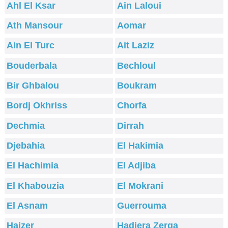
Ahl El Ksar
Ain Laloui
Ath Mansour
Aomar
Ain El Turc
Ait Laziz
Bouderbala
Bechloul
Bir Ghbalou
Boukram
Bordj Okhriss
Chorfa
Dechmia
Dirrah
Djebahia
El Hakimia
El Hachimia
El Adjiba
El Khabouzia
El Mokrani
El Asnam
Guerrouma
Haizer
Hadjera Zerga